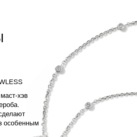
Ы
AWLESS
 маст-хэв
ероба.
 сделают
з особенным
.