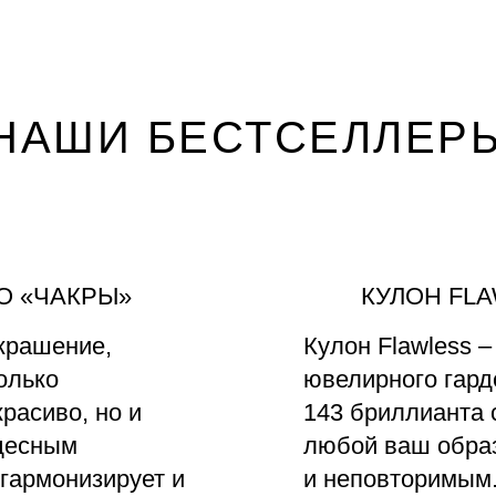
НАШИ БЕСТСЕЛЛЕР
О «ЧАКРЫ»
КУЛОН FL
крашение,
Кулон Flawless –
олько
ювелирного гард
расиво, но и
143 бриллианта
десным
любой ваш обра
 гармонизирует и
и неповторимым