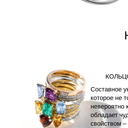
КОЛЬЦ
Составное у
которое не т
невероятно к
обладает чу
свойством –