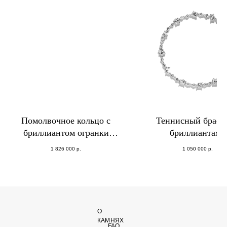
Помолвочное кольцо с
Теннисный брасле
бриллиантом огранки
бриллиантами
кушон
1 826 000
р.
1 050 000
р.
О
КАМНЯХ
FAQ