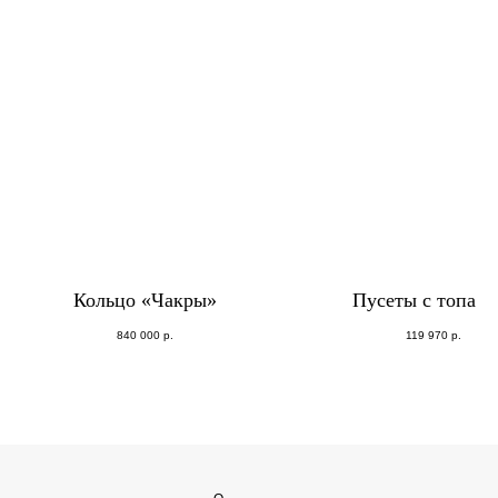
Кольцо «Чакры»
Пусеты с топаза
840 000
р.
119 970
р.